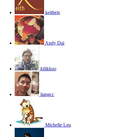
keitheis
Andy Dai
kilikkuo
liangcc
Michelle Leu