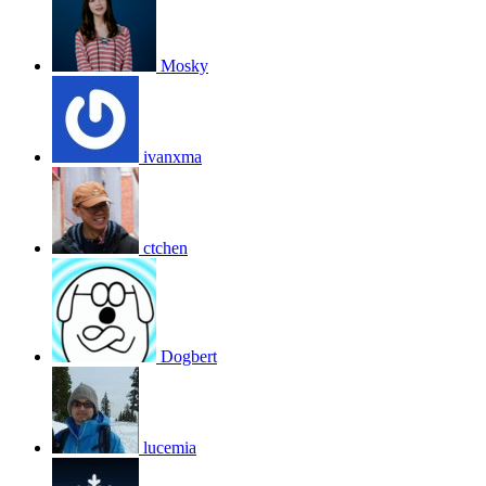
Mosky
ivanxma
ctchen
Dogbert
lucemia