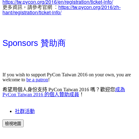
https://tw.pycon.org/2016/en/registration/ticket-info/
更多資訊，請參考官網 ：
https://tw.pycon.org/2016/zh-
hant/registration/ticket-info/
Sponsors 贊助商
If you wish to support PyCon Taiwan 2016 on your own, you are
welcome to
be a patron
!
希望用個人身份支持 PyCon Taiwan 2016 嗎？歡迎您
成為
PyCon Taiwan 2016 的個人贊助成員
！
社群活動
檢視地圖