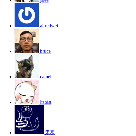
jslee
alfredwei
bruce
camel
ltaoist
果凍