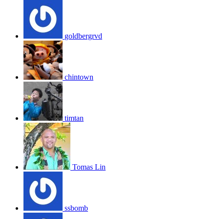
goldbergrvd
chintown
timtan
Tomas Lin
ssbomb