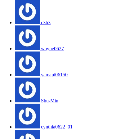
c3h3
wayne0627
yamapi06150
Shu-Min
cynthia0622_01