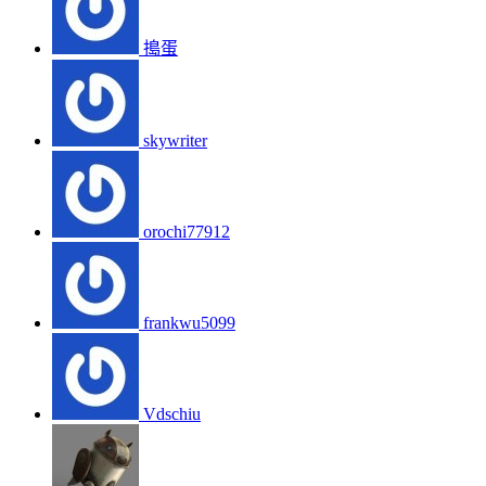
搗蛋
skywriter
orochi77912
frankwu5099
Vdschiu