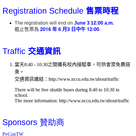
Registration Schedule
售票時程
The registration will end on
June 3 12:00 a.m.
截止售票為
2016
年
6
月3
日中午
12:00
.
Traffic
交通資訊
當天8:40 - 10:30之間備有校內接駁車，可供會眾免費搭
乘。
交通資訊連結：http://www.nccu.edu.tw/about/traffic
There will be free shuttle buses during 8:40 to 10:30 in
school.
The more information: http://www.nccu.edu.tw/about/traffic
Sponsors 贊助商
PyConTW