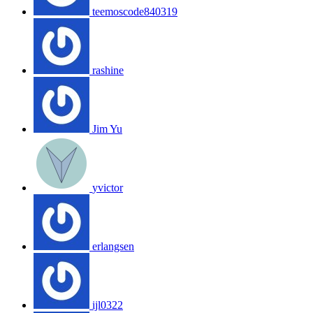
teemoscode840319
rashine
Jim Yu
yvictor
erlangsen
ijl0322