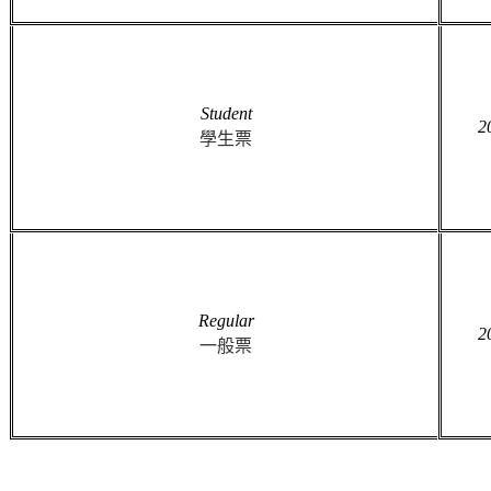
Student
2
學生票
Regular
2
一般票