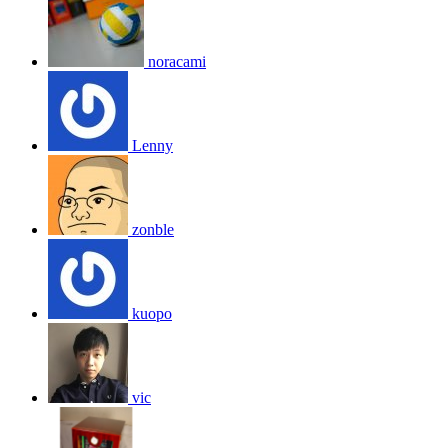
noracami
Lenny
zonble
kuopo
vic