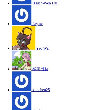
Hsuan-Wen Liu
ilay.tw
Yao Wei
橘向日葵
samchen25