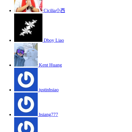
Cicilia小西
Dboy Liao
Kent Huang
justinhsiao
hsiang777