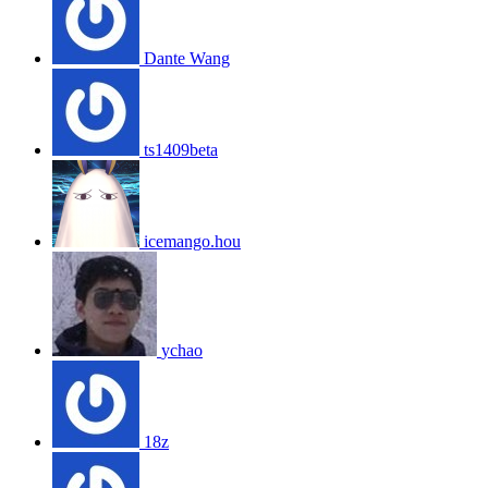
Dante Wang
ts1409beta
icemango.hou
ychao
18z