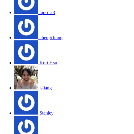
lqoo123
chengchung
Kurt Hsu
jsliang
Stanley