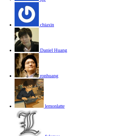
chiaxin
Daniel Huang
ronhuang
lemonlatte