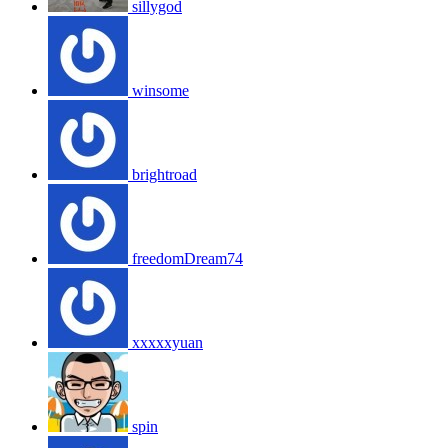
sillygod
winsome
brightroad
freedomDream74
xxxxxyuan
spin