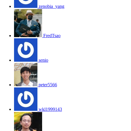
zenobia_yang
FredTsao
senio
peter5566
wkl1999143