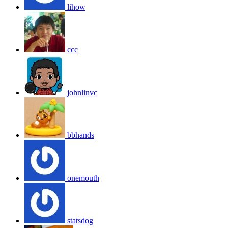
lihow
ccc
johnlinvc
bbhands
onemouth
statsdog