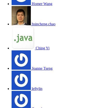
Homer Wang
hsincheng.chao
Ching Yi
Joanne Tseng
leftylin