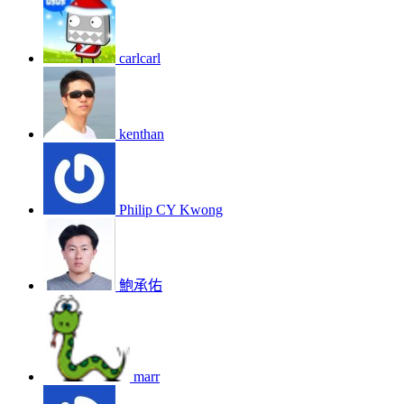
carlcarl
kenthan
Philip CY Kwong
鮑承佑
marr