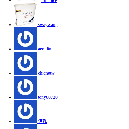
fulamce
swaywang
aeonlin
chiangtw
tony80720
涼麵