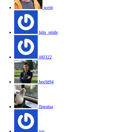
weijr
lulu_smile
ijl0322
beelit94
fineaisa
joe