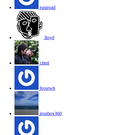
eastroad
lloyd
ctiml
feosrwh
ironbox360