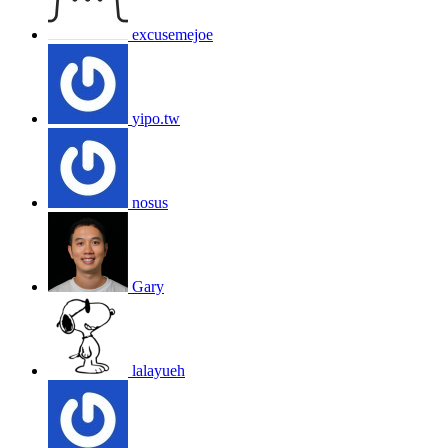
excusemejoe
yipo.tw
nosus
Gary
lalayueh