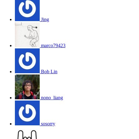
Jing
marco79423
Bob Lin
nono_liang
sosorry