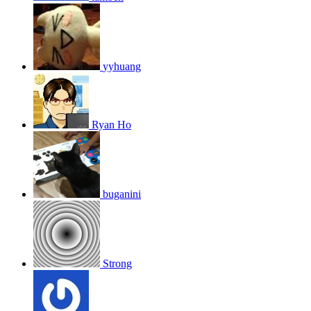
yyhuang
Ryan Ho
buganini
Strong