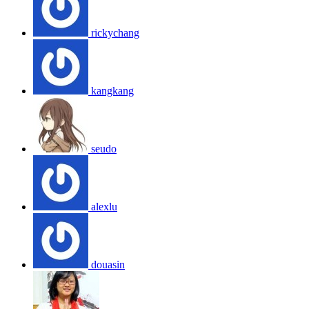
rickychang
kangkang
seudo
alexlu
douasin