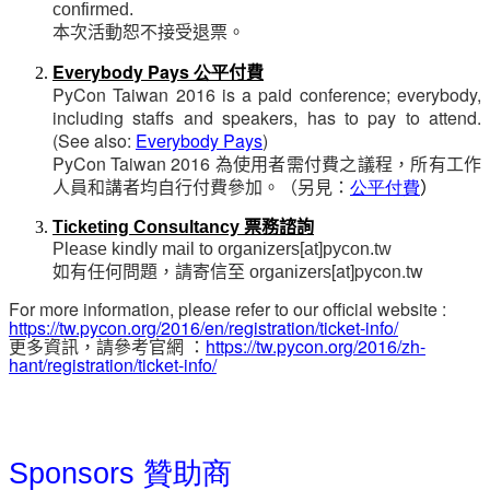
confirmed.
本次活動恕不接受退票。
Everybody Pays 公平
付費
PyCon Taiwan 2016 is a paid conference; everybody,
including staffs and speakers, has to pay to attend.
(See also:
Everybody Pays
)
PyCon Taiwan 2016
為使用者需付費之議程，所有工作
人員和講者均自行付費參加。（另見
：
公平付費
）
Ticketing Consultancy
票務諮詢
Please kindly mail to organizers[at]pycon.tw
如有任何問題，請寄信至
[at]pycon.tw
organizers
For more information, please refer to our official website :
https://tw.pycon.org/2016/en/registration/ticket-info/
更多資訊，請參考官網 ：
https://tw.pycon.org/2016/zh-
hant/registration/ticket-info/
Sponsors 贊助商