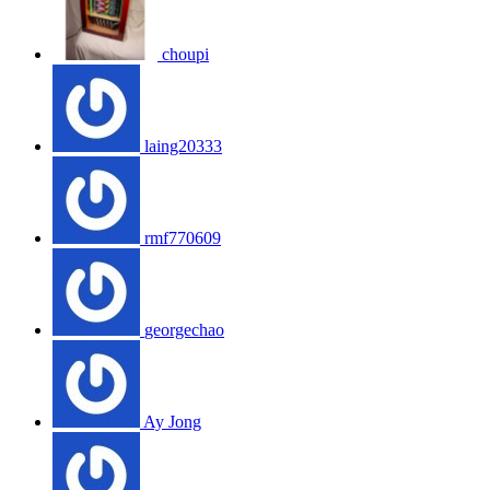
choupi
laing20333
rmf770609
georgechao
Ay Jong