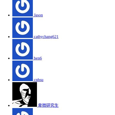
Jason
cathychang621
ben6
cphsu
卑微研究生