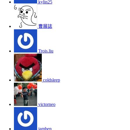
kylin25
曹展誌
Trois.liu
coldsleep
victorneo
iamben