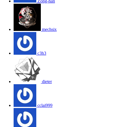
Zong-han
mechsix
c3h3
dieter
cclai999