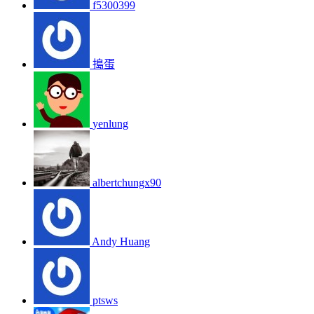
f5300399
搗蛋
yenlung
albertchungx90
Andy Huang
ptsws