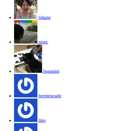
jsliang
nispc
buganini
hermeseagle
lipo