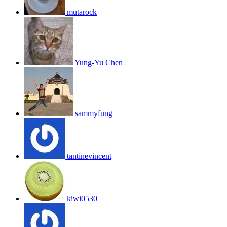
mutarock
Yung-Yu Chen
sammyfung
tantinevincent
kiwi0530