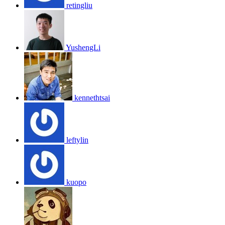
retingliu
YushengLi
kennethtsai
leftylin
kuopo