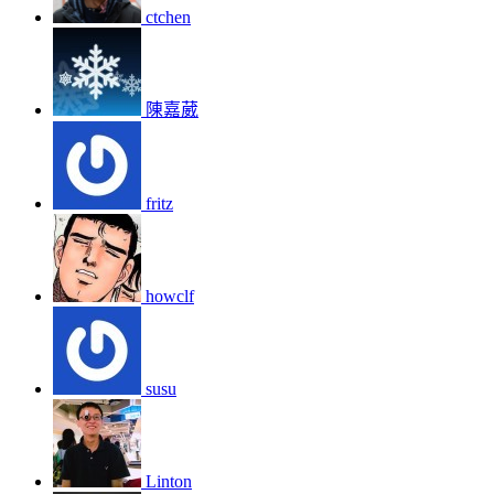
ctchen
陳嘉葳
fritz
howclf
susu
Linton