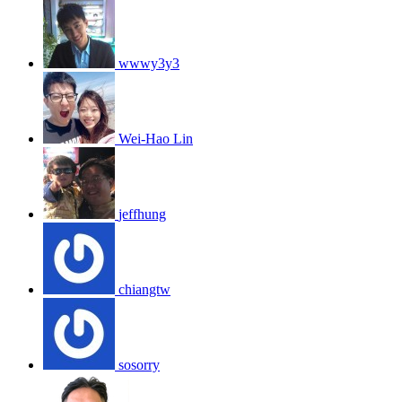
wwwy3y3
Wei-Hao Lin
jeffhung
chiangtw
sosorry