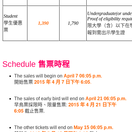
Undergraduate(or unde
Student
Proof of eligibility requ
學生優惠
1,390
1,790
限大學（含）以下在
票
報到需出示學生證
Schedule
售票時程
The sales will begin on
April 7 06:05 p.m.
開始售票
2015
年
4
月
7
日下午
6:05
.
The sales of early bird will end on
April
21
06:05 p.m.
早鳥票採限時、限量售票
:
2015
年
4
月
21
日下午
6:05
截止售票
.
The other tickets will end on
May 15
06:05 p.m.