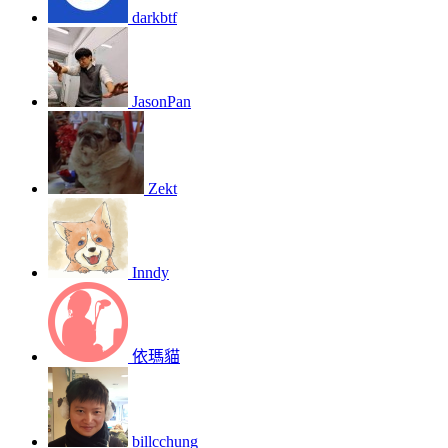
darkbtf
JasonPan
Zekt
Inndy
依瑪貓
billcchung