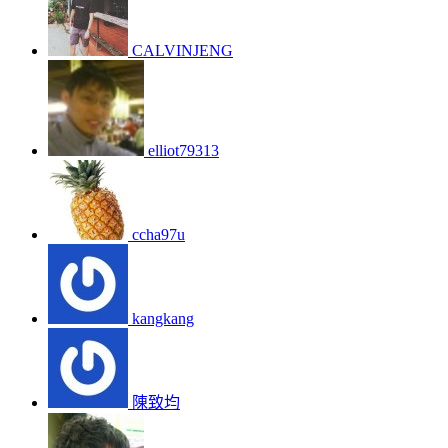
CALVINJENG
elliot79313
ccha97u
kangkang
陳致均