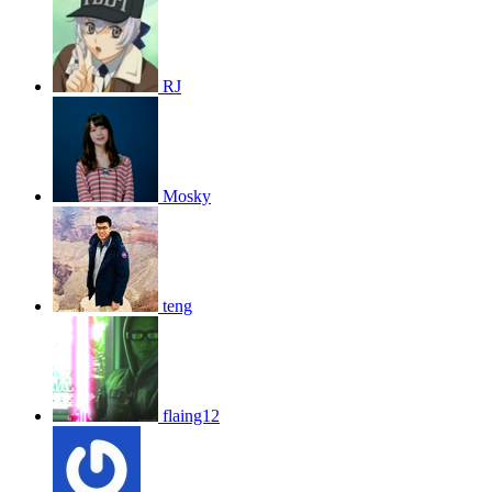
RJ
Mosky
teng
flaing12