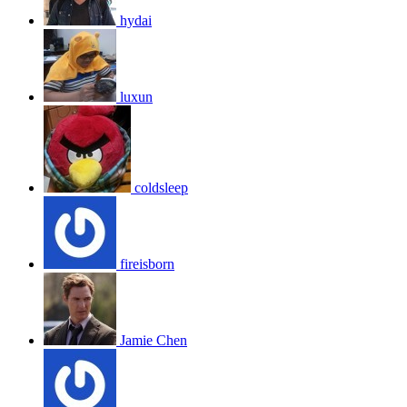
hydai
luxun
coldsleep
fireisborn
Jamie Chen