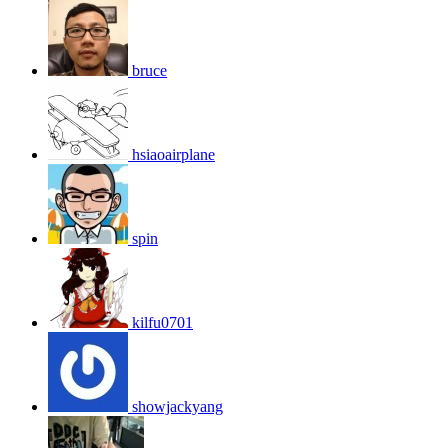
bruce
hsiaoairplane
spin
kilfu0701
showjackyang