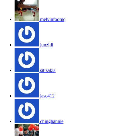
melvinfoomq
junzhli
sitizakia
jase412
chinghannie