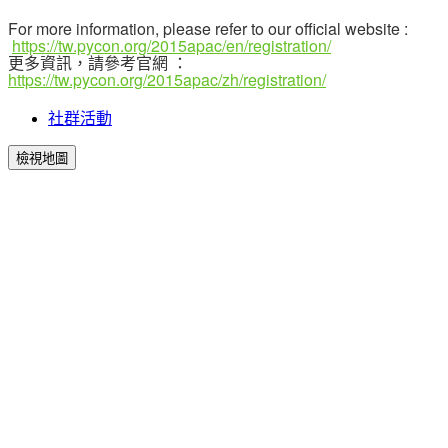
For more information, please refer to our official website :
https://tw.pycon.org/2015apac/en/registration/
更多資訊，請參考官網 ：
https://tw.pycon.org/2015apac/zh/registration/
社群活動
檢視地圖