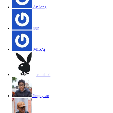
Ay Jong
jlun
M157q
ruinland
linguyuan