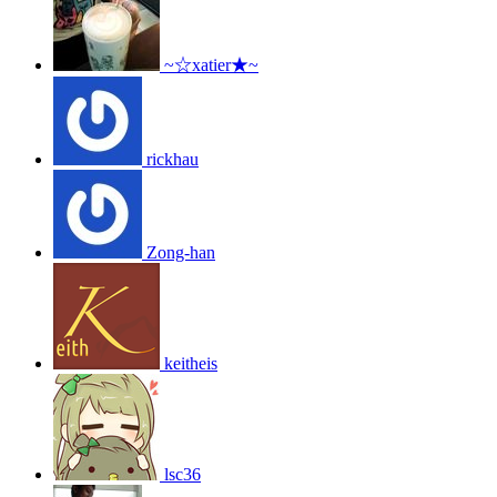
~☆xatier★~
rickhau
Zong-han
keitheis
lsc36