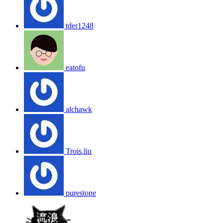
tder1248
eatofu
alchawk
Trois.liu
purestone