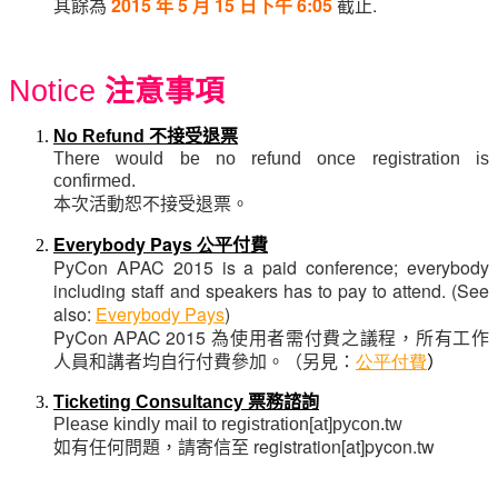
其餘為
2015
年
5
月
15
日下午
6:05
截止
.
Notice
注意事項
不接受退票
No Refund
There would be no refund once registration is
confirmed.
本次活動恕不接受退票。
Everybody Pays 公平
付費
PyCon APAC 2015 is a paid conference; everybody
including staff and speakers has to pay to attend. (See
also:
Everybody Pays
)
PyCon APAC 2015
為使用者需付費之議程，所有工作
人員和講者均自行付費參加。（另見
：
公平付費
）
Ticketing Consultancy
票務諮詢
Please kindly mail to registration[at]pycon.tw
如有任何問題，請寄信至
registration[at]pycon.tw