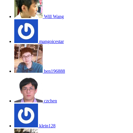
Will Wang
mangoicestar
ben196888
czchen
klein128