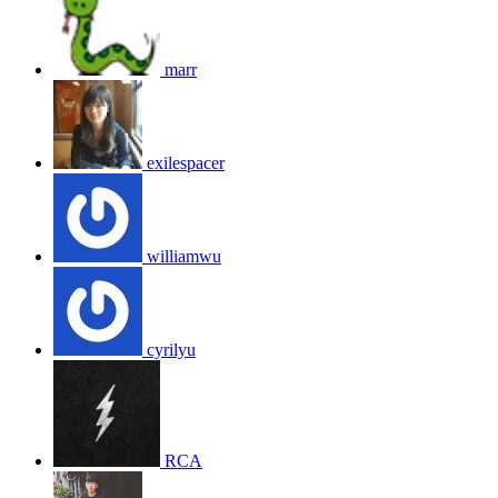
marr
exilespacer
williamwu
cyrilyu
RCA