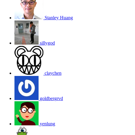
Stanley Huang
sillygod
claychen
goldbergrvd
yenlung