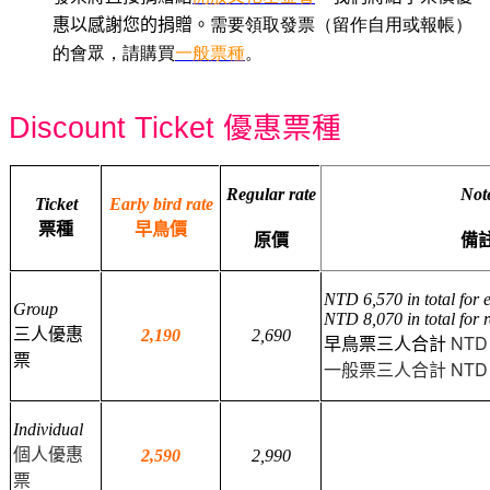
需要領取發票（留作自用或報帳）
惠以感謝您的捐贈。
的會眾，請購買
一般票
種
。
Discount Ticket
優惠票種
Regular rate
Not
Ticket
Early bird rate
票種
早鳥價
原價
備
NTD 6,570 in total for e
Group
NTD 8,070 in total for 
三人優惠
2,190
2,690
早鳥票三人合計
NTD 
票
一般票三人合計
NTD 
Individual
個人優惠
2,590
2,990
票