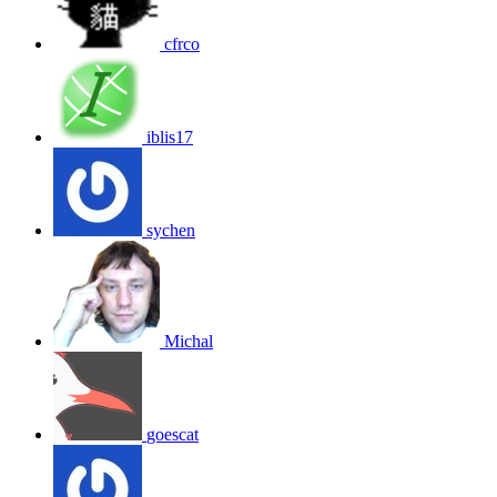
cfrco
iblis17
sychen
Michal
goescat