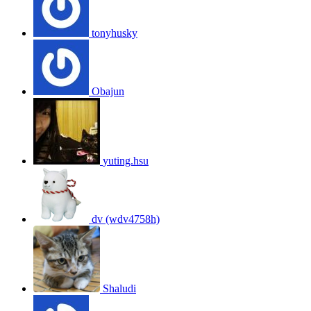
tonyhusky
Obajun
yuting.hsu
dv (wdv4758h)
Shaludi