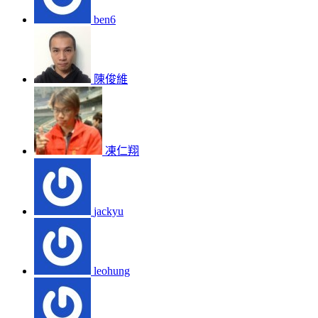
ben6
陳俊維
凍仁翔
jackyu
leohung