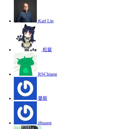
Karl Lin
松鼠
RSChiang
晏辰
jjhuang