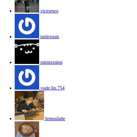
victorneo
tanlexuan
mimixmimi
yude.lin.754
lemonlatte