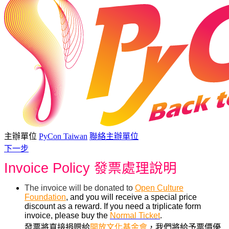
主辦單位
PyCon Taiwan
聯絡主辦單位
下一步
Invoice Policy
發票處理說明
The invoice will be donated to
Open Culture
Foundation
, and you will receive a special price
discount as a reward. If you need a triplicate form
invoice, please buy the
Normal Ticket
.
發票將直接捐贈給
開放文化基金會
，我們將
給予票價優