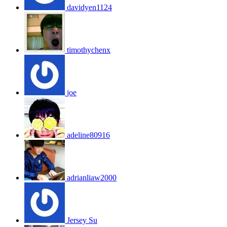
davidyen1124
timothychenx
joe
adeline80916
adrianliaw2000
Jersey Su