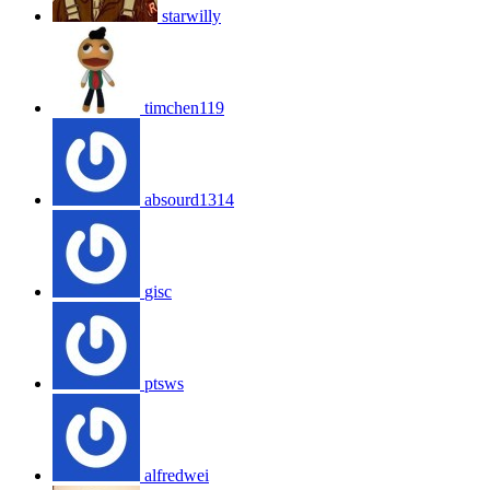
starwilly
timchen119
absourd1314
gisc
ptsws
alfredwei